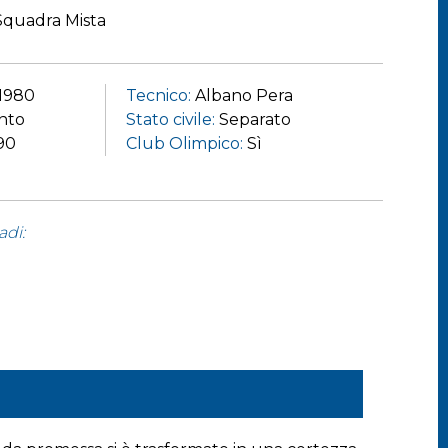
 Squadra Mista
/1980
Tecnico:
Albano Pera
nto
Stato civile:
Separato
 90
Club Olimpico:
Sì
adi: