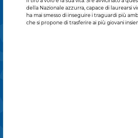
Il tiro a volo è la sua vita. Si è avvicinato a
della Nazionale azzurra, capace di laurearsi 
ha mai smesso di inseguire i traguardi più ambizi
che si propone di trasferire ai più giovani insi