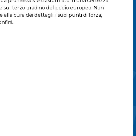
96, da promessa si è trasformato in una certezza
lte sul terzo gradino del podio europeo. Non
alla cura dei dettagli, i suoi punti di forza,
onfini.