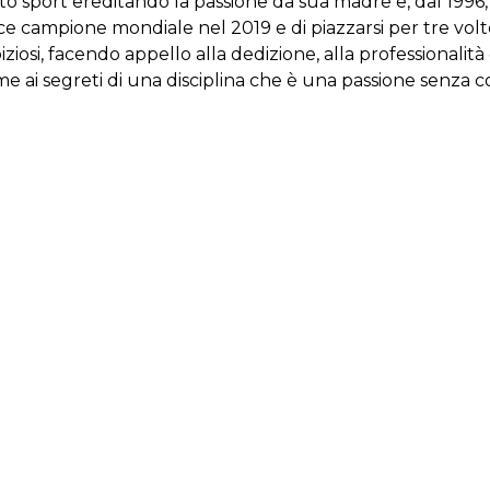
 questo sport ereditando la passione da sua madre e, dal 19
vice campione mondiale nel 2019 e di piazzarsi per tre vo
osi, facendo appello alla dedizione, alla professionalità e 
eme ai segreti di una disciplina che è una passione senza c