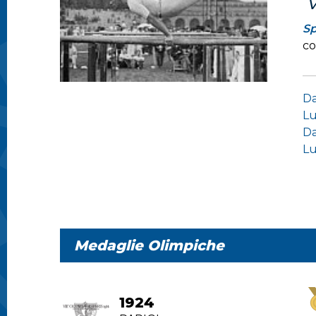
Sp
co
Da
Lu
Da
Lu
Medaglie Olimpiche
1924